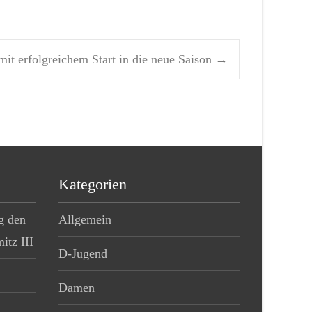
t erfolgreichem Start in die neue Saison
→
Kategorien
g den
Allgemein
tz III
D-Jugend
Damen