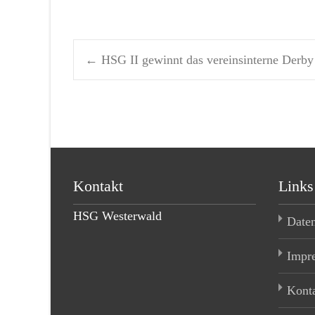
←
HSG II gewinnt das vereinsinterne Derby
Post navigation
Kontakt
Links
HSG Westerwald
Date
Impr
Kont