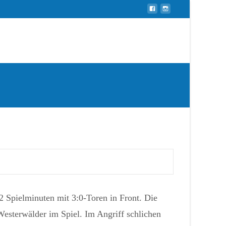
Skip to
Search
content
for:
 Spielminuten mit 3:0-Toren in Front. Die
Westerwälder im Spiel. Im Angriff schlichen