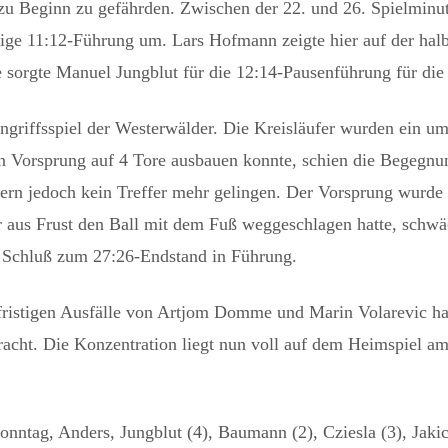
r zu Beginn zu gefährden. Zwischen der 22. und 26. Spielmin
ige 11:12-Führung um. Lars Hofmann zeigte hier auf der halb
e sorgte Manuel Jungblut für die 12:14-Pausenführung für d
s ngriffsspiel der Westerwälder. Die Kreisläufer wurden ein u
den Vorsprung auf 4 Tore ausbauen konnte, schien die Begegn
ern jedoch kein Treffer mehr gelingen. Der Vorsprung wurde le
er aus Frust den Ball mit dem Fuß weggeschlagen hatte, schwä
r Schluß zum 27:26-Endstand in Führung.
fristigen Ausfälle von Artjom Domme und Marin Volarevic hat
bracht. Die Konzentration liegt nun voll auf dem Heimspiel 
Sonntag, Anders, Jungblut (4), Baumann (2), Cziesla (3), Jaki