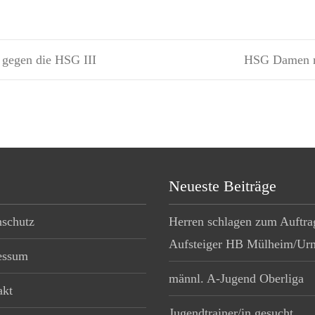
 gegen die HSG III
HSG Damen mi
Neueste Beiträge
nschutz
Herren schlagen zum Auftra
Aufsteiger HB Mülheim/Urmi
essum
männl. A-Jugend Oberliga
akt
Jugendtrainer/in gesucht