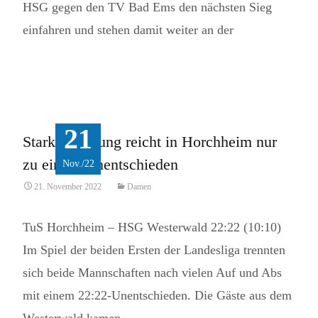
HSG gegen den TV Bad Ems den nächsten Sieg
einfahren und stehen damit weiter an der
Read More...
21
Starke Leistung reicht in Horchheim nur
zu einem Unentschieden
Nov./22
21. November 2022
Damen
TuS Horchheim – HSG Westerwald 22:22 (10:10)
Im Spiel der beiden Ersten der Landesliga trennten
sich beide Mannschaften nach vielen Auf und Abs
mit einem 22:22-Unentschieden. Die Gäste aus dem