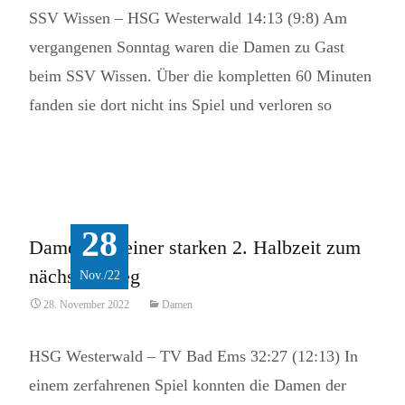
SSV Wissen – HSG Westerwald 14:13 (9:8) Am
vergangenen Sonntag waren die Damen zu Gast
beim SSV Wissen. Über die kompletten 60 Minuten
fanden sie dort nicht ins Spiel und verloren so
Read More...
28
Damen mit einer starken 2. Halbzeit zum
nächsten Sieg
Nov./22
28. November 2022
Damen
HSG Westerwald – TV Bad Ems 32:27 (12:13) In
einem zerfahrenen Spiel konnten die Damen der