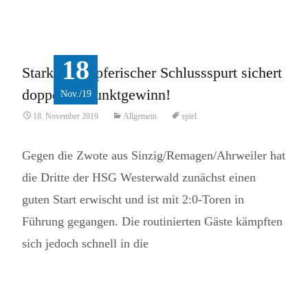
Read More...
18
Starker kämpferischer Schlussspurt sichert
doppelten Punktgewinn!
Nov./19
18. November 2019
Allgemein
spiel
Gegen die Zwote aus Sinzig/Remagen/Ahrweiler hat
die Dritte der HSG Westerwald zunächst einen
guten Start erwischt und ist mit 2:0-Toren in
Führung gegangen. Die routinierten Gäste kämpften
sich jedoch schnell in die
Read More...