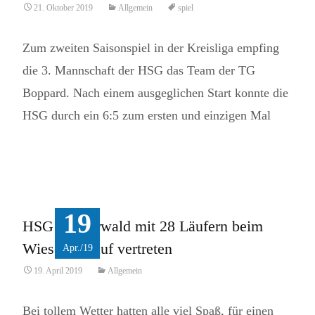
21. Oktober 2019
Allgemein
spiel
Zum zweiten Saisonspiel in der Kreisliga empfing
die 3. Mannschaft der HSG das Team der TG
Boppard. Nach einem ausgeglichen Start konnte die
HSG durch ein 6:5 zum ersten und einzigen Mal
Read More...
19
HSG Westerwald mit 28 Läufern beim
Wiesenseelauf vertreten
Apr./19
19. April 2019
Allgemein
Bei tollem Wetter hatten alle viel Spaß, für einen