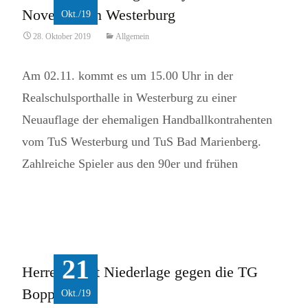
November in Westerburg
Okt./19
28. Oktober 2019
Allgemein
Am 02.11. kommt es um 15.00 Uhr in der
Realschulsporthalle in Westerburg zu einer
Neuauflage der ehemaligen Handballkontrahenten
vom TuS Westerburg und TuS Bad Marienberg.
Zahlreiche Spieler aus den 90er und frühen
Read More...
21
Herren 3 mit Niederlage gegen die TG
Boppard
Okt./19