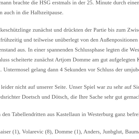
mann brachte die HSG erstmals in der 25. Minute durch einen
n auch in die Halbzeitpause.
keschützlinge zunächst und drückten der Partie bis zum Zwis
 frühzeitig und teilweise unüberlegt von den Außenpositionen
nstand aus. In einer spannenden Schlussphase legten die Wes
hluss scheiterte zunächst Artjom Domme am gut aufgelegten
n. Untermosel gelang dann 4 Sekunden vor Schluss der umjubel
ider nicht auf unserer Seite. Unser Spiel war zu sehr auf Sic
dsrichter Doetsch und Dötsch, die Ihre Sache sehr gut gemac
n Tabellendritten aus Kastellaun in Westerburg ganz befrei
aiser (1), Volarevic (8), Domme (1), Anders, Junbglut, Bauma