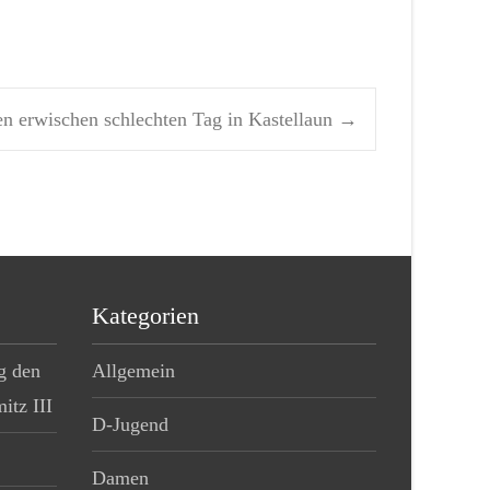
 erwischen schlechten Tag in Kastellaun
→
Kategorien
g den
Allgemein
tz III
D-Jugend
Damen