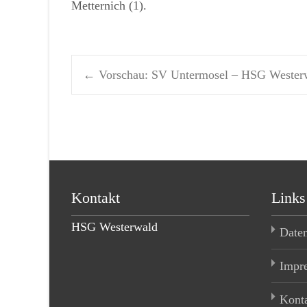
Metternich (1).
←
Vorschau: SV Untermosel – HSG Wester
Post navigation
Kontakt
Links
HSG Westerwald
Date
Impr
Kont