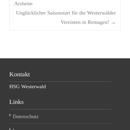
Post navigation
Arzheim
Unglücklicher Saisonstart für die Westerwälder
Vereinten in Remagen!
→
Kontakt
HSG Westerwald
Links
Datenschutz